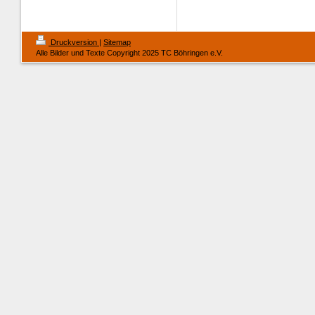
Druckversion
|
Sitemap
Alle Bilder und Texte Copyright 2025 TC Böhringen e.V.