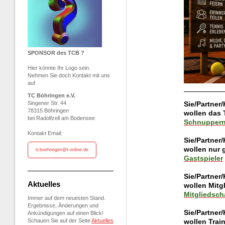
SPONSOR des TCB ?
Hier könnte Ihr Logo sein.
Nehmen Sie doch Kontakt mit uns
auf.
TC Böhringen e.V.
Singener Str. 44
Sie/Partner
78315 Böhringen
wollen das 
bei Radolfzell am Bodensee
Schnupper
Kontakt Email:
Sie/Partner
wollen nur 
tcboehringen@t-online.de
Gastspieler
Sie/Partner
Aktuelles
wollen Mitg
Mitgliedsch
Immer auf dem neuesten Stand.
Ergebnisse, Änderungen und
Sie/Partner
Ankündigungen auf einen Blick!
Schauen Sie auf der Seite
Aktuelles
wollen Trai