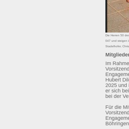
Die Herren 50 des
047 und steigen in
Stadelhofer, Chri
Mitglied
Im Rahmen
Vorsitzen
Engagemen
Hubert Di
2025 und 
er sich be
bei der V
Für die Mi
Vorsitzen
Engagemen
Böhringe