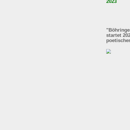
2023
"Böhringe
startet 2
poetisch